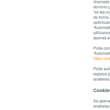
chamado 
domínio p
“s0.wp.co
de forma 
optimizar
“Automatt
utilizamo
apenas a
Pode conh
“Automatt
https://a
Pode soli
registos 
anabelac
Cookie
Se apena
anabelaca