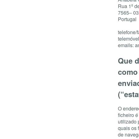
Rua 1º de
7565– 03
Portugal
telefone/
telemóve
emails: 
Que d
como 
envia
(“esta
O endereç
ficheiro 
utilizado
quais os 
de navega