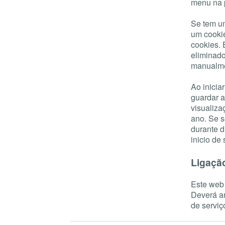
menu na p
Se tem um
um cookie
cookies. 
eliminado
manualme
Ao inicia
guardar a
visualiza
ano. Se s
durante d
inicio de
Ligação
Este web 
Deverá an
de servi